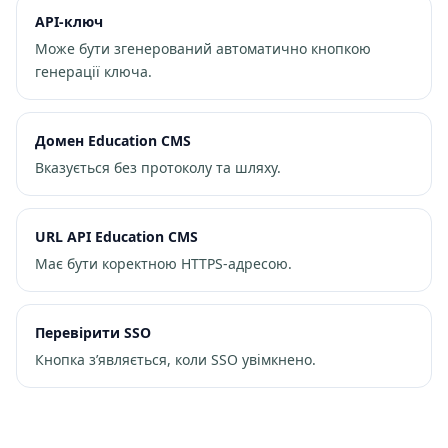
API-ключ
Може бути згенерований автоматично кнопкою
генерації ключа.
Домен Education CMS
Вказується без протоколу та шляху.
URL API Education CMS
Має бути коректною HTTPS-адресою.
Перевірити SSO
Кнопка з’являється, коли SSO увімкнено.