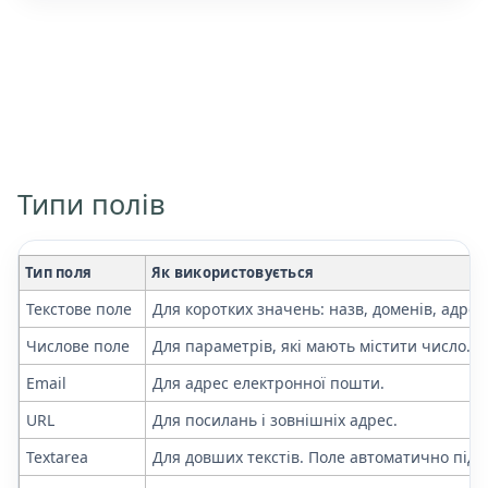
Типи полів
Тип поля
Як використовується
Текстове поле
Для коротких значень: назв, доменів, адрес
Числове поле
Для параметрів, які мають містити число.
Email
Для адрес електронної пошти.
URL
Для посилань і зовнішніх адрес.
Textarea
Для довших текстів. Поле автоматично підла