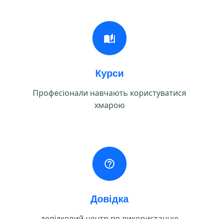
Курси
Професіонали навчають користуватися
хмарою
Довідка
довідковий центр по використанню