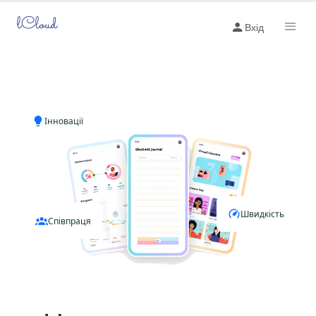
lCloud
Вхід
Інновації
Швидкість
Співпраця