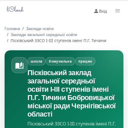
lCloud
Вхід
Головна
Заклади освіти
Заклади загальної середньої освіти
Пісківський ЗЗСО І-ІІІ ступенів імені П.Г. Тичини
школа
Комунальна
працює
Пісківський заклад
загальної середньої
освіти І-ІІІ ступенів імені
П.Г. Тичини Бобровицької
міської ради Чернігівської
області
Пісківський ЗЗСО І-ІІІ ступенів імені П.Г.