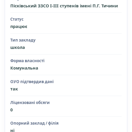
Пісківський ЗЗСО І-ІІІ ступенів імені П.Г. Тичини
Статус
працює
Тип закладу
школа
Форма власності
Комунальна
ОУО підтвердив дані
так
Ліцензовані обсяги
0
Опорний заклад / філія
ні