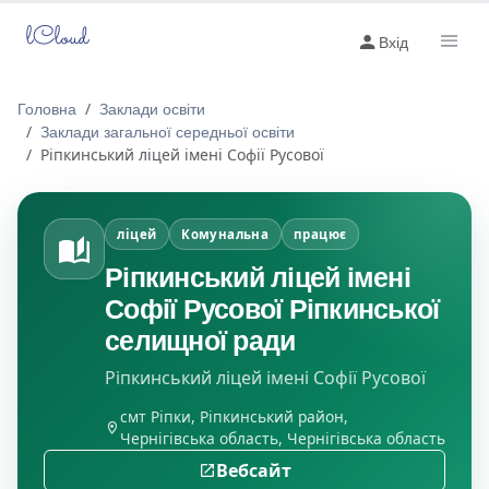
lCloud
Вхід
Головна
Заклади освіти
Заклади загальної середньої освіти
Ріпкинський ліцей імені Софії Русової
ліцей
Комунальна
працює
Ріпкинський ліцей імені
Софії Русової Ріпкинської
селищної ради
Ріпкинський ліцей імені Софії Русової
смт Ріпки, Ріпкинський район,
Чернігівська область, Чернігівська область
Вебсайт