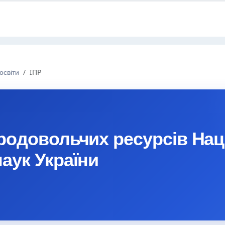
освіти
ІПР
продовольчих ресурсів Нац
аук України