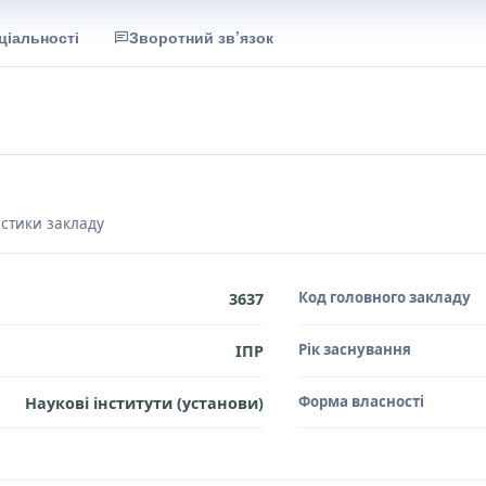
ціальності
Зворотний зв’язок
истики закладу
Код головного закладу
3637
Рік заснування
ІПР
Форма власності
Наукові інститути (установи)