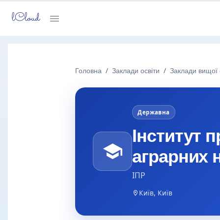
lCloud
Головна
Заклади освіти
Заклади вищої 
Державна
Інститут 
аграрних н
ІПР
Київ, Київ