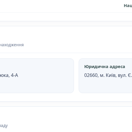
Нац
знаходження
Юридична адреса
тюка, 4-А
02660, м. Київ, вул. 
ладу