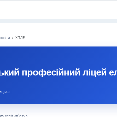
освіти
ХПЛЕ
кий професійний ліцей е
ицька
ротний зв’язок