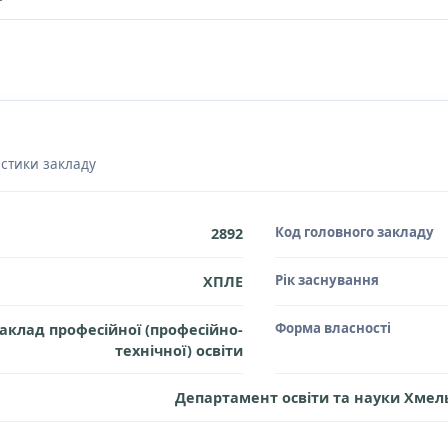
истики закладу
Код головного закладу
2892
Рік заснування
ХПЛЕ
Форма власності
аклад професійної (професійно-
технічної) освіти
Департамент освіти та науки Хмель