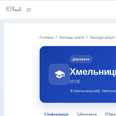
lCloud
Головна
Заклади освіти
Заклади вищої 
Державна
Хмельниць
ХПЛЕ
Хмельницький, Хмельн
Інформація
Контакти
Зво