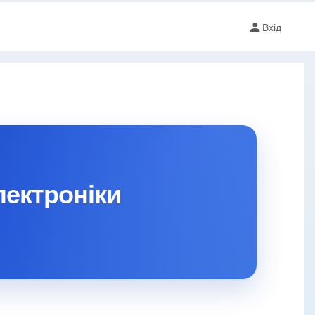
Вхід
лектроніки