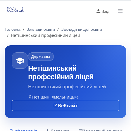
lCloud
Вхід
Головна
Заклади освіти
Заклади вищої освіти
Нетішинський професійний ліцей
Державна
Нетішинський
професійний ліцей
Нетішинський професійний ліцей
Нетішин, Хмельницька
Вебсайт
Інформація
Контакти
Зворотний зв’язок