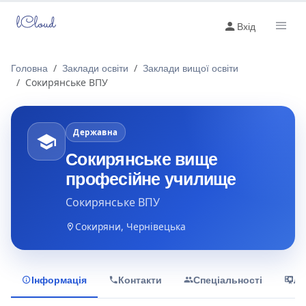
lCloud
Вхід
Головна
Заклади освіти
Заклади вищої освіти
Сокирянське ВПУ
Державна
Сокирянське вище
професійне училище
Сокирянське ВПУ
Сокиряни, Чернівецька
Інформація
Контакти
Спеціальності
Лі