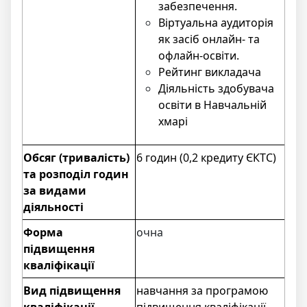
забезпечення.
Віртуальна аудиторія
як засіб онлайн- та
офлайн-освіти.
Рейтинг викладача
Діяльність здобувача
освіти в Навчальній
хмарі
Обсяг (тривалість)
6 годин (0,2 кредиту ЄКТС)
та розподіл годин
за видами
діяльності
Форма
очна
пiдвищення
квалiфiкацiї
Вид підвищення
навчання за програмою