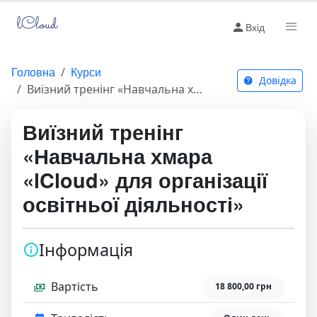
lCloud
Вхід
Головна
Курси
Довідка
Виїзний тренінг «Навчальна хмара «lCloud» для організації освітньої діяльності»
Виїзний тренінг
«Навчальна хмара
«lCloud» для організації
освітньої діяльності»
Інформація
Вартість
18 800,00 грн