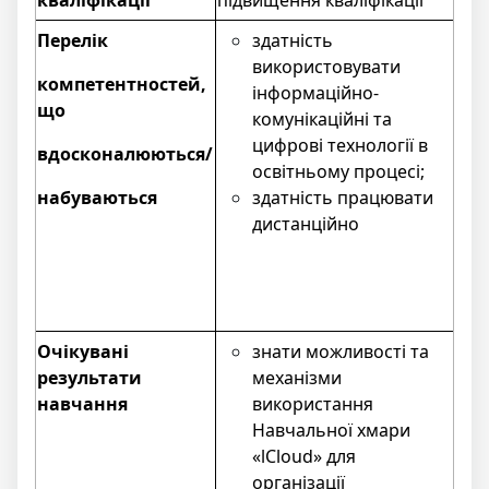
квалiфiкацiї
підвищення кваліфікації
Перелік
здатність
використовувати
компетентностей,
інформаційно-
що
комунікаційні та
цифрові технології в
вдосконалюються/
освітньому процесі;
набуваються
здатність працювати
дистанційно
Очікувані
знати можливості та
результати
механізми
навчання
використання
Навчальної хмари
«lCloud» для
організації