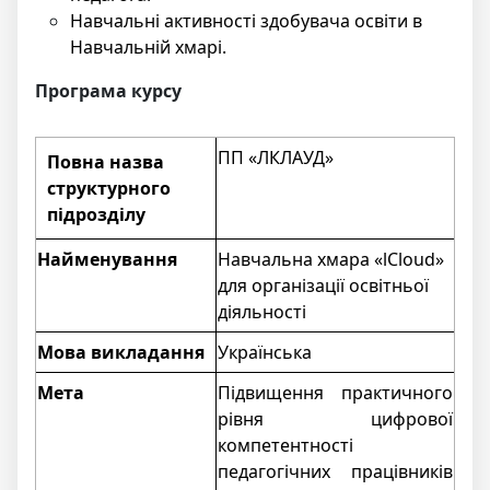
Навчальні активності здобувача освіти в
Навчальній хмарі.
Програма курсу
ПП «ЛКЛАУД»
Повна назва
структурного
підрозділу
Найменування
Навчальна хмара «
lCloud
»
для організації освітньої
діяльності
Мова викладання
Українська
Мета
Підвищення практичного
рівня цифрової
компетентності
педагогічних працівників