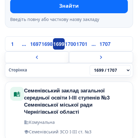
Знайти
Введіть повну або часткову назву закладу
1
1697
1698
1699
1700
1701
1707
…
…
Сторінка
Семенівський заклад загальної
середньої освіти І-ІІІ ступенів №3
Семенівської міської ради
Чернігівської області
Комунальна
Семенівський ЗСО І-ІІІ ст. №3