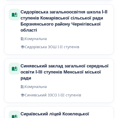
Сидорівська загальноосвітня школа I-II
ступенів Комарівської сільської ради
Борзнянського району Чернігівської
області
Комунальна
Сидорівська ЗОШ І-ІІ ступенів
Синявський заклад загальної середньої
освіти I-IІІ ступенів Менської міської
ради
Комунальна
Синявський ЗЗСО І-ІІІ ступенів
Сираївський ліцей Козелецької