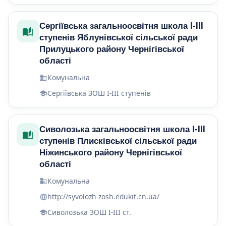
Сергіївська загальноосвітня школа I-III
ступенів Яблунівської сільської ради
Прилуцького району Чернігівської
області
Комунальна
Сергіївська ЗОШ І-ІІІ ступенів
Сиволозька загальноосвітня школа I-III
ступенів Плисківської сільської ради
Ніжинського району Чернігівської
області
Комунальна
http://syvolozh-zosh.edukit.cn.ua/
Сиволозька ЗОШ І-ІІІ ст.