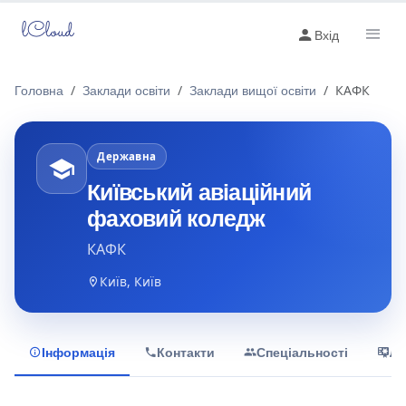
lCloud
Вхід
Головна
Заклади освіти
Заклади вищої освіти
КАФК
Державна
Київський авіаційний
фаховий коледж
КАФК
Київ, Київ
Інформація
Контакти
Спеціальності
Лі