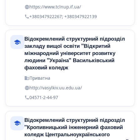
https://www.tclnup.if.ua/
+380347922267; +380347922139
Відокремлений структурний підрозділ
закладу вищої освіти "Відкритий
міжнародний університет розвитку
людини "Україна" Васильківський
фаховий коледж
Приватна
http://vasylkiv.uu.edu.ua/
04571-2-44-97
Відокремлений структурний підрозділ
"Кропивницький інженерний фаховий
коледж Центральноукраїнського