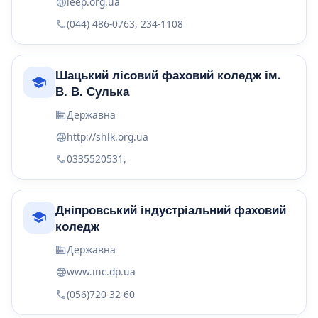
ieep.org.ua
(044) 486-0763, 234-1108
Шацький лісовий фаховий коледж ім.
В. В. Сулька
Державна
http://shlk.org.ua
0335520531,
Дніпровський індустріальний фаховий
коледж
Державна
www.inc.dp.ua
(056)720-32-60