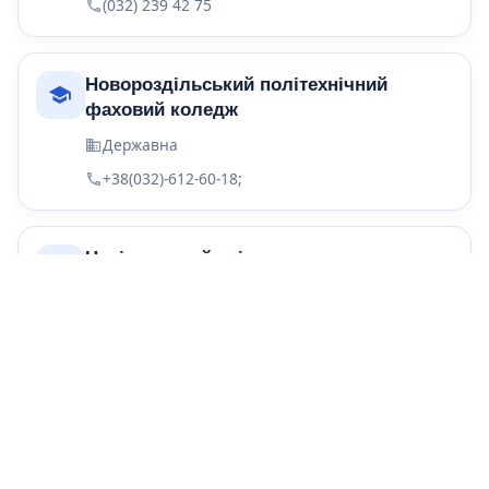
(032) 239 42 75
Новороздільський політехнічний
фаховий коледж
Державна
+38(032)-612-60-18;
Національний університет
кораблебудування імені адмірала
Макарова
Державна
www.nuos.edu.ua
+38(0512) 42-42-80