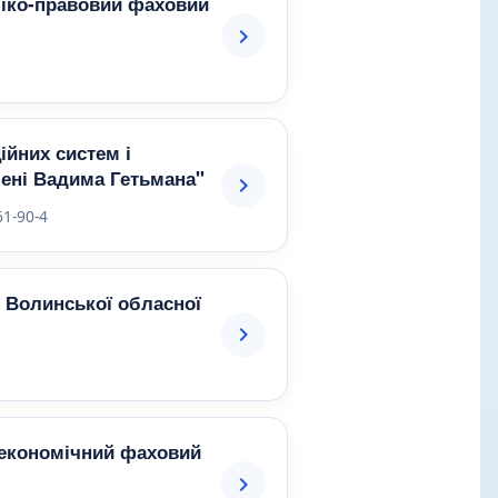
міко-правовий фаховий
йних систем і
мені Вадима Гетьмана"
61-90-4
" Волинської обласної
-економічний фаховий