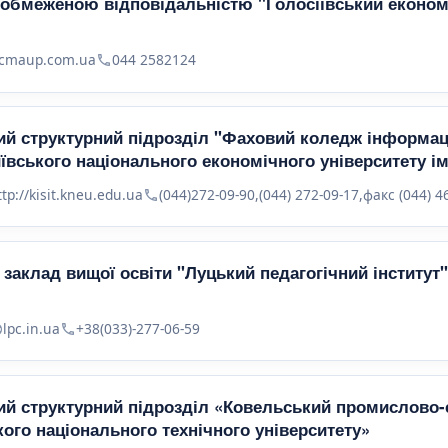
 обмеженою відповідальністю "Голосіївський еконо
lcmaup.com.ua
044 2582124
й структурний підрозділ "Фаховий коледж інформаці
иївського національного економічного університету і
ttp://kisit.kneu.edu.ua
(044)272-09-90,(044) 272-09-17,факс (044) 4
заклад вищої освіти "Луцький педагогічний інститут
lpc.in.ua
+38(033)-277-06-59
й структурний підрозділ «Ковельський промислово
ого національного технічного університету»