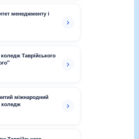
итет менеджменту і
 коледж Таврійського
ого"
критий міжнародний
й коледж
дж Таврійського