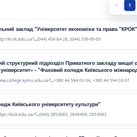
1
ьний заклад "Університет економіки та права "КРОК
tp://krok.edu.ua
(044) 456-84-28, (044) 339-99-09
й структурний підрозділ Приватного закладу вищої о
університет» - "Фаховий коледж Київського міжнарод
ww.college.kymu.edu.ua
+380 44 594 03 04; +380 44 594 03 07
едж Київського університету культури"
tps://kuk.edu.ua/
(044) 2853083; 2846404; 2853083