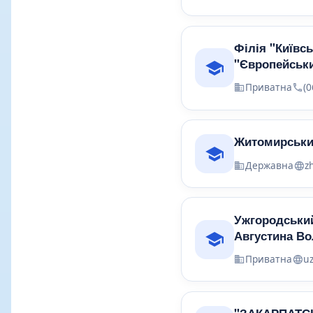
Філія "Київс
"Європейськи
Приватна
(
Житомирськи
Державна
z
Ужгородський
Августина В
Приватна
u