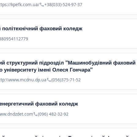
ttps://kpefk.com.ua/
+38(033)-524-97-37
 політехнічний фаховий коледж
380954112779
й структурний підрозділ "Машинобудівний фаховий
о університету імені Олеся Гончара"
ttp:\\www.mcdnu.dp.ua
(056)375-71-52
 енергетичний фаховий коледж
ww.dndzdet.com
(096) 482-32-92