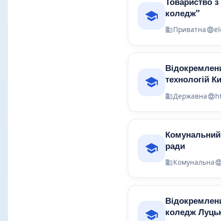
Товариство з
коледж"
Приватна
e
Відокремлени
технологій К
Державна
h
Комунальний 
ради
Комунальна
Відокремлени
коледж Луцьк