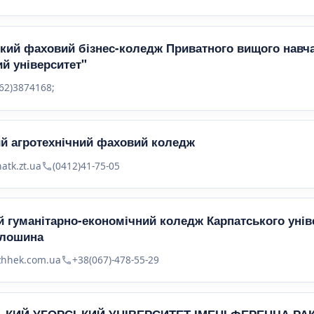
ький фаховий бізнес-коледж Приватного вищого навч
й університет"
062)3874168;
й агротехнічний фаховий коледж
hatk.zt.ua
(0412)41-75-05
 гуманітарно-економічний коледж Карпатського уніве
олошина
zhhek.com.ua
+38(067)-478-55-29