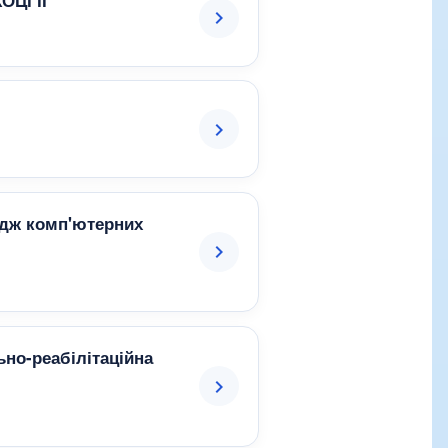
ЦІ ІІ"
едж комп'ютерних
но-реабілітаційна