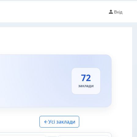
Вхід
72
заклади
Усі заклади