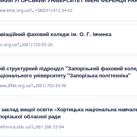
КИЙ УГОРСЬКИЙ УНІВЕРСИТЕТ ІМЕНІ ФЕРЕНЦА РАКО
ww.kme.org.ua
+38(031)-412-34-62
віаційний фаховий коледж ім. О. Г. Івченка
ac.org.ua
(061)-720-55-26
й структурний підрозділ "Запорізький фаховий кол
аціонального університету "Запорізька політехніка"
ww.zfkkt.org.uа
(061) 702-33-36
заклад вищої освіти «Хортицька національна навчаль
порізької обласної ради
khnnra.edu.ua
061 286 53 04