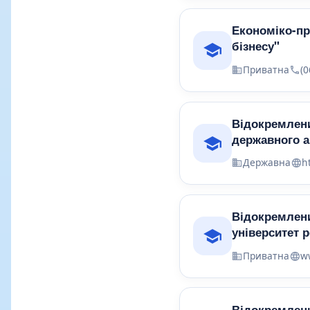
Економіко-пр
бізнесу"
Приватна
(0
Відокремлени
державного а
Державна
h
Відокремлени
університет 
Приватна
w
Відокремлени