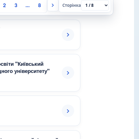
2
3
8
…
Сторінка
"
світи "Київський
ного університету"