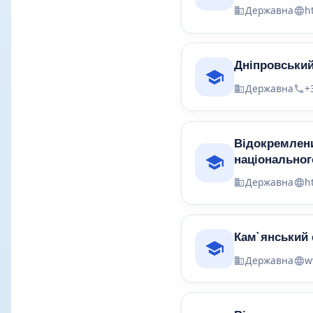
Державна
h
Дніпровський
Державна
+
Відокремлени
національног
Державна
h
Кам`янський
Державна
w