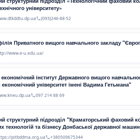
й структурний підрозділ «Технологічний фаховий к
ехнічного університету»
ww.dtkddtu.dp.ua
(093)246-88-52
філія Приватного вищого навчального закладу "Євро
ttp://www.e-u.edu.ua/
 економічний інститут Державного вищого навчально
 економічний університет імені Вадима Гетьмана"
ww.kneu.dp.ua
097 214 88 69
й структурний пiдроздiл "Краматорський фаховий к
х технологiй та бiзнесу Донбаської державної машин
ttps://pitbddma.org.ua
+380509675344