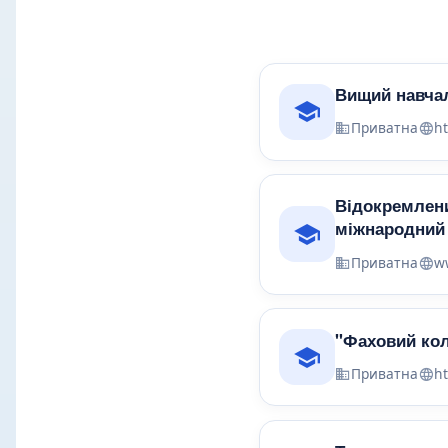
Вищий навчал
Приватна
ht
Відокремлени
міжнародний 
Приватна
w
"Фаховий кол
Приватна
ht