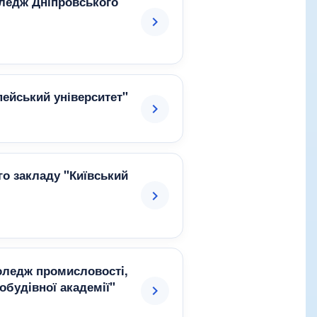
оледж Дніпровського
пейський університет"
го закладу "Київський
оледж промисловостi,
обудiвної академiї"