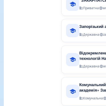
"ЗАКАРПАТСЬ
Приватна
w
Запорізький а
Державна
z
Відокремлени
технологій Н
Державна
w
Комунальний 
академія» За
Комунальна