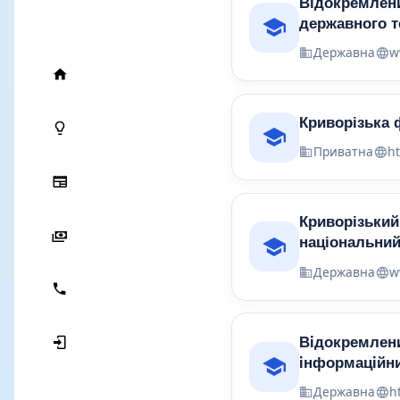
Відокремлени
державного т
Державна
w
Криворізька 
Приватна
h
Криворізький
національний
Державна
w
Вiдокремлени
iнформацiйни
Державна
h