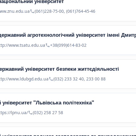
національний університет
ww.znu.edu.ua
(061)228-75-00, (061)764-45-46
державний агротехнологічний університет імені Дмит
ttp://www.tsatu.edu.ua
+38(099)614-83-02
ержавний університет безпеки життєдіяльності
ttp://www.ldubgd.edu.ua
(032) 233 32 40, 233 00 88
 університет "Львівська політехніка"
ttps://lpnu.ua/
(032) 258 27 58