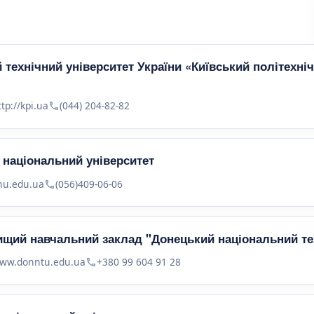
технічний університет України «Київський політехнічн
ttp://kpi.ua
(044) 204-82-82
 національний університет
nu.edu.ua
(056)409-06-06
щий навчальний заклад "Донецький національний тех
ww.donntu.edu.ua
+380 99 604 91 28