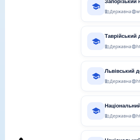
Запорізький 
Державна
w
Таврійський 
Державна
h
Львівський д
Державна
h
Національний
Державна
h