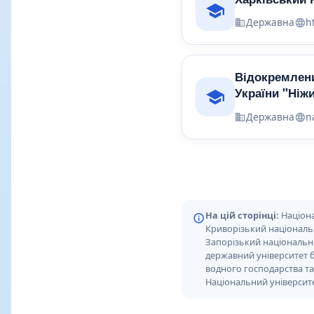
Державна
h
Відокремлени
України "Ніж
Державна
n
На цій сторінці:
Націона
Криворізький національ
Запорізький національн
державний університет б
водного господарства та
Національний університе