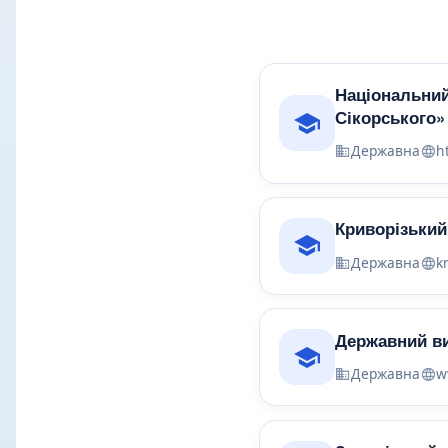
Національний 
Сікорського»
Державна
h
Криворізький
Державна
k
Державний ви
Державна
w