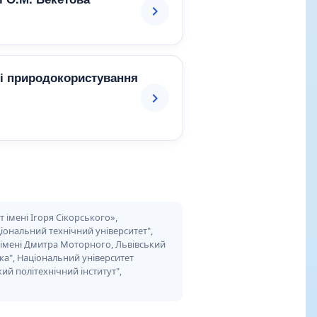
 і природокористування
 імені Ігоря Сікорського»,
ональний технічний університет",
 імені Дмитра Моторного, Львівський
ка", Національний університет
й політехнічний інститут",