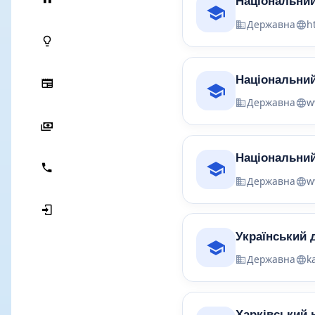
Національний
Державна
h
Національний
Державна
w
Національний
Державна
w
Український 
Державна
k
Харківський 