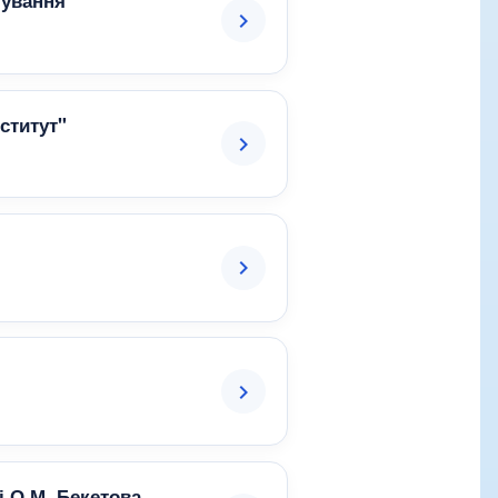
тування
ститут"
і О.М. Бекетова