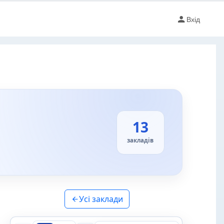
Вхід
13
закладів
Усі заклади