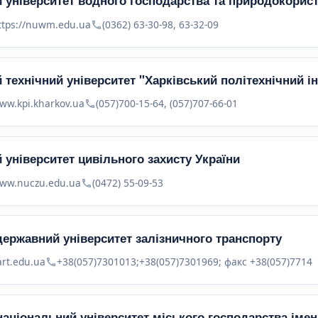
 університет водного господарства та природокорис
ttps://nuwm.edu.ua
(0362) 63-30-98, 63-32-09
 технічний університет "Харківський політехнічний ін
ww.kpi.kharkov.ua
(057)700-15-64, (057)707-66-01
 університет цивільного захисту України
ww.nuczu.edu.ua
(0472) 55-09-53
державний університет залізничного транспорту
art.edu.ua
+38(057)7301013;+38(057)7301969; факс +38(057)7714
національний університет міського господарства імен