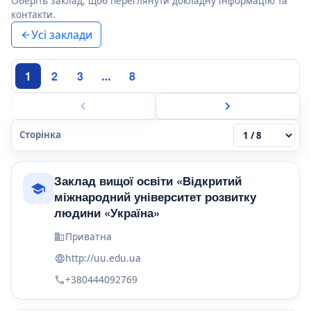
Оберіть заклад, щоб переглянути докладну інформацію та
контакти.
Усі заклади
1
2
3
8
…
Сторінка
Заклад вищої освіти «Відкритий
міжнародний університет розвитку
людини «Україна»
Приватна
http://uu.edu.ua
+380444092769