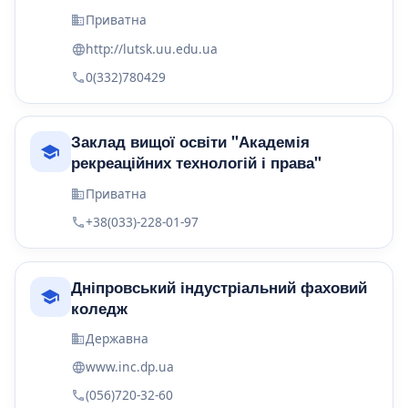
Приватна
http://lutsk.uu.edu.ua
0(332)780429
Заклад вищої освіти "Академія
рекреаційних технологій і права"
Приватна
+38(033)-228-01-97
Дніпровський індустріальний фаховий
коледж
Державна
www.inc.dp.ua
(056)720-32-60