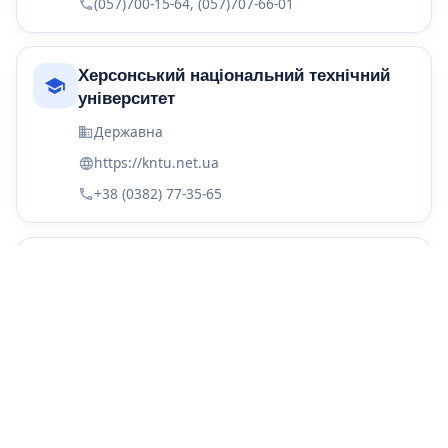
(057)700-15-64, (057)707-66-01
Херсонський національний технічний
університет
Державна
https://kntu.net.ua
+38 (0382) 77-35-65
Приватний вищий навчальний заклад
"Новокаховський політехнічний
інститут"
Приватна
www.nkpi.com.ua
(055)4972575, 0554972636