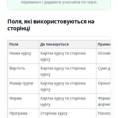
перемикач і додавати учасників по черзі.
Поля, які використовуються на
сторінці
Поле
Де показується
Призначе
Назва курсу
Картка курсу та сторінка
Основна на
курсу
Вартість
Картка курсу та сторінка
Сума до оп
курсу
Розмір групи
Картка курсу та сторінка
Орієнтовна
курсу
Форма
Картка курсу та сторінка
Формат пр
курсу
формат.
Програма
Сторінка курсу
Посилання 