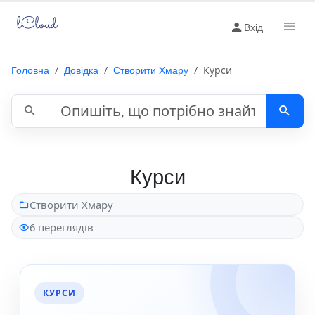
lCloud
Вхід
Головна
Довідка
Створити Хмару
Курси
Пошук у довідці
Курси
Створити Хмару
6 переглядів
КУРСИ