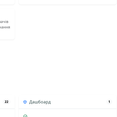
вачів
вчання
Дашбоард
22
1