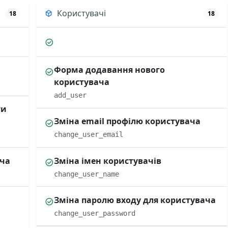
Користувачі
18
18
Форма додавання нового
користувача
add_user
ти
Зміна email профілю користувача
change_user_email
ача
Зміна імен користувачів
change_user_name
Зміна паролю входу для користувача
change_user_password