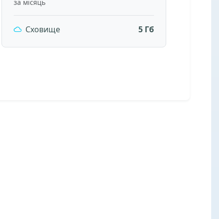
за місяць
Сховище
5 Гб