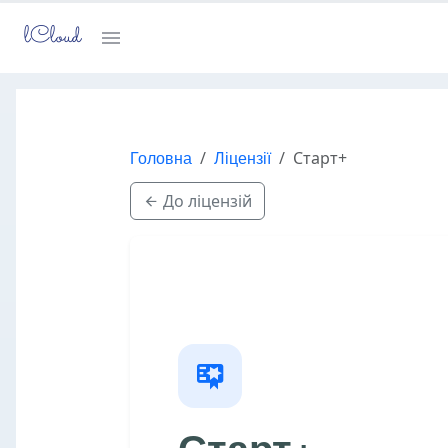
lCloud
Головна
Ліцензії
Старт+
До ліцензій
Старт+