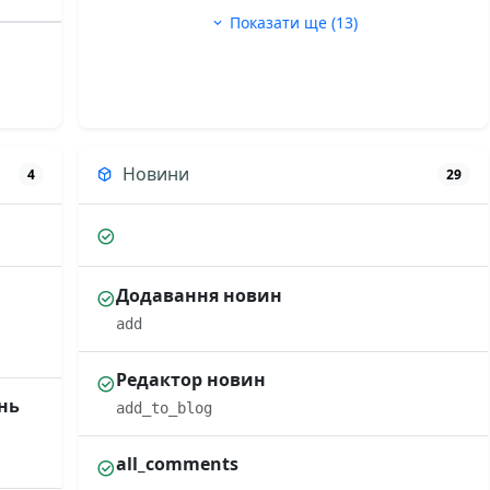
Показати ще (13)
Новини
4
29
Додавання новин
add
Редактор новин
нь
add_to_blog
all_comments