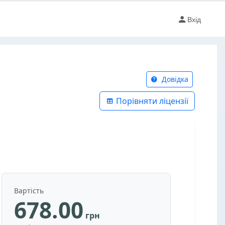
Вхід
Довідка
Порівняти ліцензії
Вартість
678.00
грн