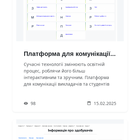
Платформа для комунікації викладачів та студентів
Сучасні технології змінюють освітній
процес, роблячи його більш
інтерактивним та зручним. Платформа
для комунікації викладачів та студентів
допомагає покращити взаємодію,
спрощує обмін інформацією та створює
98
15.02.2025
ефективне освітнє середовище.Основні
функціїОбмін повідомленнями – чат,
форуми, приватні повідомлення для
оперативного зв’язку.Розклад занять