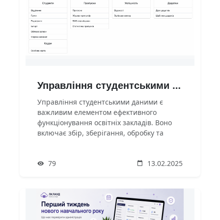
Управління студентськими даними
Управління студентськими даними є
важливим елементом ефективного
функціонування освітніх закладів. Воно
включає збір, зберігання, обробку та
захист інформації про студентів.
Використання сучасних інформаційних
79
13.02.2025
систем дозволяє забезпечити точність,
доступність та безпеку даних.Основні
компоненти системи управління
студентськими данимиЗбір даних: Вкл