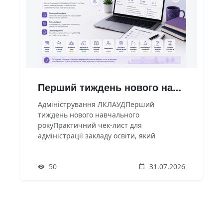
Перший тиждень нового навчального року в ЛКЛАУД: що має перевірити адміністрація
Адміністрування ЛКЛАУДПерший
тиждень нового навчального
рокуПрактичний чек-лист для
адміністрації закладу освіти, який
допоможе перевірити готовність ЛКЛАУД,
своєчасно виявити помилки та
50
31.07.2026
забезпечити стабільний початок
освітнього процесу.Як працювати з чек-
листомПеревірку рекомендовано
проводити щоденно протягом першого
навчального тижня. Виявлені