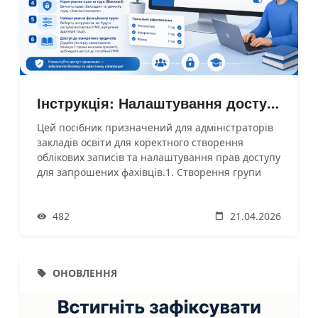
Інструкція: Налаштування доступу для зовнішніх експертів
Цей посібник призначений для адміністраторів
закладів освіти для коректного створення
облікових записів та налаштування прав доступу
для запрошених фахівців.1. Створення групи
доступуДля розмежування прав необхідно
створити окрему групу.У розділі керування
482
21.04.2026
доступом створіть групу доступу з назвою
«Зовнішні експерти» та натисніть кнопку «
Створити».
ОНОВЛЕННЯ