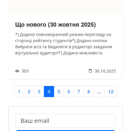
Що нового (30 жовтня 2025)
*) Додано повноекранний режим перегляду на
сторінці рейтингу студентів*) Додано кнопки
Вибрати всіх та Видалити в редакторі завдання
віртуальної аудиторії*) Додано можливість
показувати в календарі викладача координати
аудиторії або приховувати їх.*) Додані фільтри за
303
30.10.2025
відділеннями, циклами, видами робіт що входять
до загального плану методичної, ви
1
2
3
5
6
7
8
12
4
...
Email