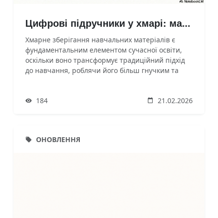
Цифрові підручники у хмарі: майбутнє освіти, яке вже доступне сьогодні
Хмарне зберігання навчальних матеріалів є
фундаментальним елементом сучасної освіти,
оскільки воно трансформує традиційний підхід
до навчання, роблячи його більш гнучким та
ефективним. Згідно з наданими джерелами,
важливість хмарних рішень зумовлена
184
21.02.2026
наступними факторами:• Постійна доступність та
мобільність: Електронні підручники, що
зберігаються у
ОНОВЛЕННЯ