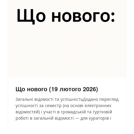
Що нового (19 лютого 2026)
Загальні відомості та успішністьДодано перегляд
успішності за семестр (на основі електронних
відомостей) і участі в громадській та гуртковій
роботі в загальній відомості — для кураторів і
викладачів.Додано перегляд інформації про
пропуски занять (група, семестр) — для