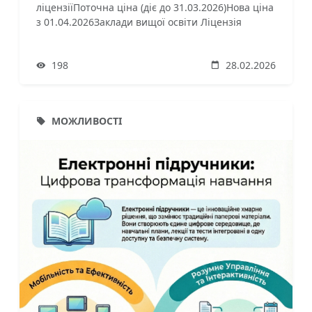
ліцензіїПоточна ціна (діє до 31.03.2026)Нова ціна
з 01.04.2026Заклади вищої освіти Ліцензія
«Старт»0,00 грн0,00 грнЛіцензія «Коледж»
(місяць)1 560,00 грн2 184,00 грнЛіцензія «Коледж
198
28.02.2026
Плюс» (місяць)2 800,00 грн3 920,00 грнЛіцензія
«Старт Плюс» (місяць)484,00 грн678,00 гр
МОЖЛИВОСТІ