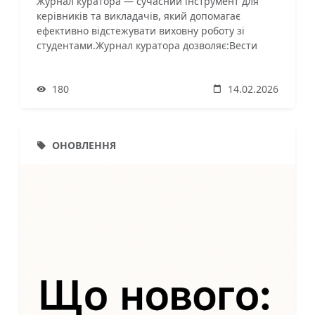
Журнал куратора — сучасний інструмент для
керівників та викладачів, який допомагає
ефективно відстежувати виховну роботу зі
студентами.Журнал куратора дозволяє:Вести
загальні відомості про здобувачів: персональні
дані, контактну інформацію, групи та
180
14.02.2026
спеціальності;Організовувати індивідуальну
роботу зі студентами: помітки про прогрес,
результати зан
ОНОВЛЕННЯ