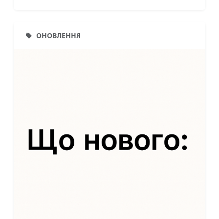
завдання.Що контролює системаПід час
тестування ЛКЛАУД Прокт
ОНОВЛЕННЯ