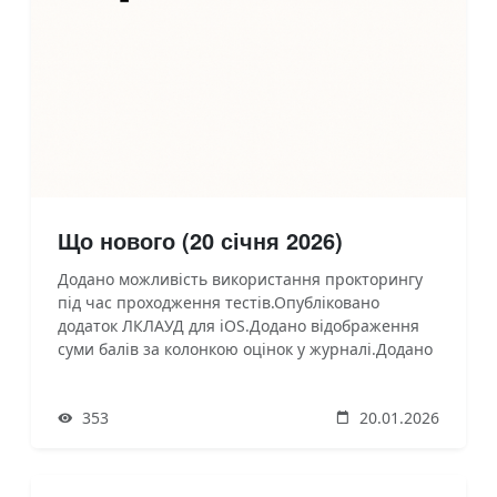
Що нового (20 січня 2026)
Додано можливість використання прокторингу
під час проходження тестів.Опубліковано
додаток ЛКЛАУД для iOS.Додано відображення
суми балів за колонкою оцінок у журналі.Додано
шаблон друку «Відомість обліку успішності» з
можливістю вибору системи оцінювання та
353
20.01.2026
автоматичним підрахунком статистики за
оцінками.Виправлено створення облікового
запису студе