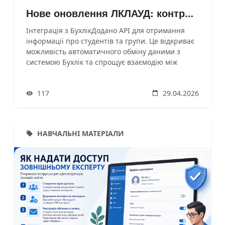
Нове оновлення ЛКЛАУД: контроль, аналітика та інтеграції
Інтеграція з БухлікДодано API для отримання
інформації про студентів та групи. Це відкриває
можливість автоматичного обміну даними з
системою Бухлік та спрощує взаємодію між
сервісами.Студент 360°Запроваджено новий
формат перегляду повної інформації про
117
29.04.2026
здобувача освіти в одному місці. Тепер можна
швидко отримати доступ до особистих даних,
успішнос
НАВЧАЛЬНІ МАТЕРІАЛИ