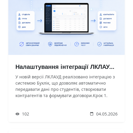
Налаштування інтеграції ЛКЛАУД з системою Бухлік
У новій версії ЛКЛАУД реалізовано інтеграцію з
системою Бухлік, що дозволяє автоматично
передавати дані про студентів, створювати
контрагентів та формувати договори.Крок 1.
Налаштування доступу в ЛКЛАУД1. Перейдіть у
налаштування ЛКЛАУД2. Вкажіть: * URL системи
102
04.05.2026
* Логін * Пароль3. Натисніть ЗберегтиЦе
необхідно для авторизації та обміну даними між
с