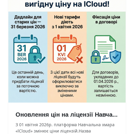
Оновлення цін на ліцензії Навчальної хмари «lCloud» з 01.04.2026 року
З 01 квітня 2026р. платформа Навчальна хмара
«lCloud» змінює ціни ліцензій.Назва