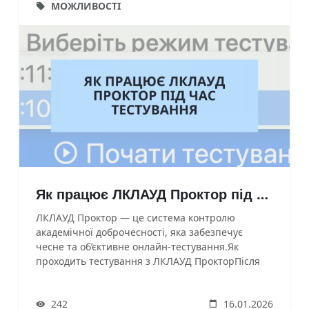
МОЖЛИВОСТІ
Як працює ЛКЛАУД Проктор під час тестування
ЛКЛАУД Проктор — це система контролю
академічної доброчесності, яка забезпечує
чесне та об’єктивне онлайн-тестування.Як
проходить тестування з ЛКЛАУД ПрокторПісля
початку тесту система автоматично активує
режим прокторингу. Він працює у фоновому
242
16.01.2026
режимі та не заважає користувачу виконувати