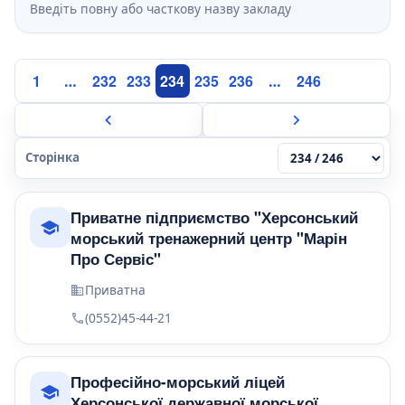
Введіть повну або часткову назву закладу
1
232
233
234
235
236
246
…
…
Сторінка
Приватне підприємство "Херсонський
морський тренажерний центр "Марін
Про Сервіс"
Приватна
(0552)45-44-21
Професійно-морський ліцей
Херсонської державної морської