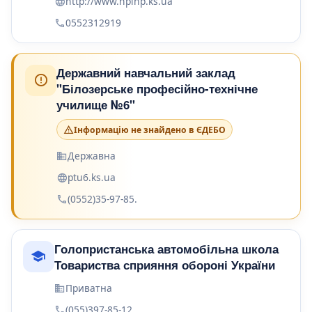
http://www.hplhp.ks.ua
0552312919
Державний навчальний заклад
"Білозерське професійно-технічне
училище №6"
Інформацію не знайдено в ЄДЕБО
Державна
ptu6.ks.ua
(0552)35-97-85.
Голопристанська автомобільна школа
Товариства сприяння обороні України
Приватна
(055)397-85-12