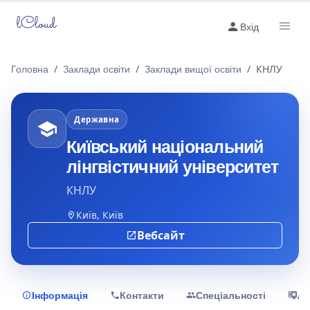
lCloud
Вхід
Головна
Заклади освіти
Заклади вищої освіти
КНЛУ
Державна
Київський національний
лінгвістичний університет
КНЛУ
Київ, Київ
Вебсайт
Інформація
Контакти
Спеціальності
Лі